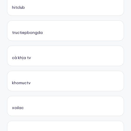
hitclub
tructiepbongda
cà khịa tv
khomuctv
xoilac