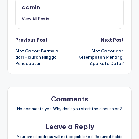
admin
View All Posts
Post
Previous Post
Next Post
Slot Gacor: Bermula
Slot Gacor dan
navigation
dari Hiburan Hingga
Kesempatan Menang:
Pendapatan
Apa Kata Data?
Comments
No comments yet. Why don’t you start the discussion?
Leave a Reply
Your email address will not be published.
Required fields