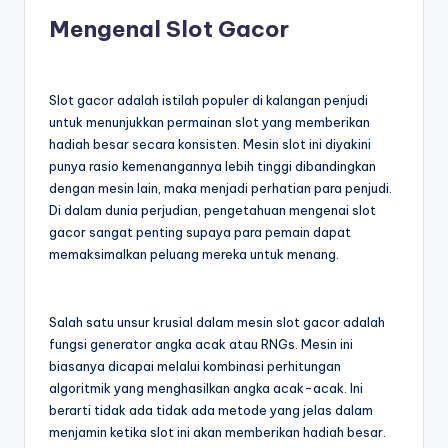
Mengenal Slot Gacor
Slot gacor adalah istilah populer di kalangan penjudi
untuk menunjukkan permainan slot yang memberikan
hadiah besar secara konsisten. Mesin slot ini diyakini
punya rasio kemenangannya lebih tinggi dibandingkan
dengan mesin lain, maka menjadi perhatian para penjudi.
Di dalam dunia perjudian, pengetahuan mengenai slot
gacor sangat penting supaya para pemain dapat
memaksimalkan peluang mereka untuk menang.
Salah satu unsur krusial dalam mesin slot gacor adalah
fungsi generator angka acak atau RNGs. Mesin ini
biasanya dicapai melalui kombinasi perhitungan
algoritmik yang menghasilkan angka acak-acak. Ini
berarti tidak ada tidak ada metode yang jelas dalam
menjamin ketika slot ini akan memberikan hadiah besar.