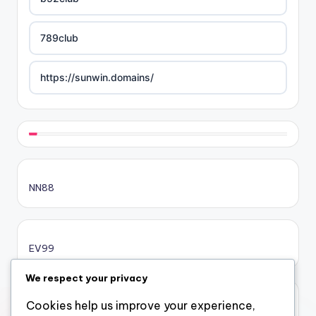
789club
https://sunwin.domains/
https://rikvip.gift/
sc88.poker
NN88
online casino bonus
online casino bonus
EV99
online casino bonus
We respect your privacy
Cookies help us improve your experience,
xôi lạc
casinos ohne limit