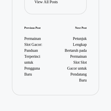
View All Posts
Post
Previous Post
Next Post
navigation
Permainan
Petunjuk
Slot Gacor:
Lengkap
Panduan
Bertaruh pada
Terperinci
Permainan
untuk
Slot Slot
Pengguna
Gacor untuk
Baru
Pendatang
Baru