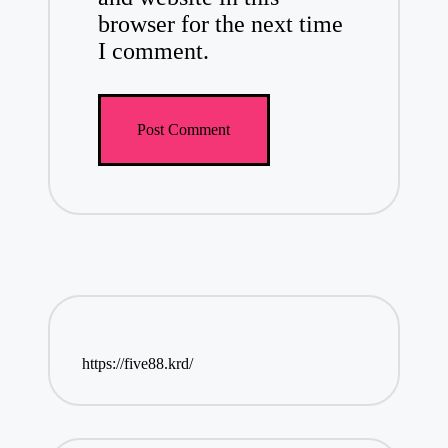
browser for the next time
I comment.
https://five88.krd/