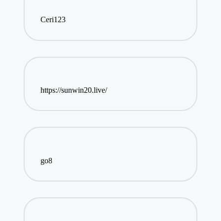
Ceri123
https://sunwin20.live/
go8