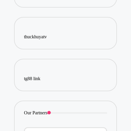
thuckhuyatv
tg88 link
Our Partners