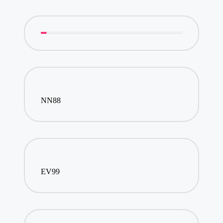
online casino bonus
online casino bonus
online casino bonus
casinos ohne limit
NN88
casinos ohne limit
casinos ohne limit
online casinos ohne oasis
EV99
casinos ohne oasis
casinos ohne oasis