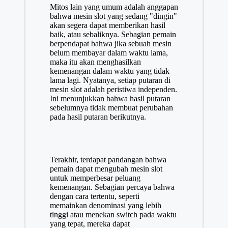
Mitos lain yang umum adalah anggapan
bahwa mesin slot yang sedang "dingin"
akan segera dapat memberikan hasil
baik, atau sebaliknya. Sebagian pemain
berpendapat bahwa jika sebuah mesin
belum membayar dalam waktu lama,
maka itu akan menghasilkan
kemenangan dalam waktu yang tidak
lama lagi. Nyatanya, setiap putaran di
mesin slot adalah peristiwa independen.
Ini menunjukkan bahwa hasil putaran
sebelumnya tidak membuat perubahan
pada hasil putaran berikutnya.
Terakhir, terdapat pandangan bahwa
pemain dapat mengubah mesin slot
untuk memperbesar peluang
kemenangan. Sebagian percaya bahwa
dengan cara tertentu, seperti
memainkan denominasi yang lebih
tinggi atau menekan switch pada waktu
yang tepat, mereka dapat