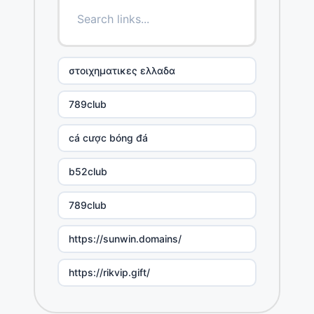
στοιχηματικες ελλαδα
789club
cá cược bóng đá
b52club
789club
https://sunwin.domains/
https://rikvip.gift/
sc88.poker