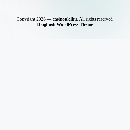
τα καλυτερα ξενα online casino
Copyright 2026 —
casinopleiku
. All rights reserved.
Bloghash WordPress Theme
casino
ξενες στοιχηματικες εταιριες
Customize
Reject All
Accept All
Powered by
Good88
✖
►
Necessary Cookies
Always Active
Necessary cookies enable essential site features like secure log-ins and
Bong88
consent preference adjustments. They do not store personal data.
None
bet168
►
Functional Cookies
Remark
Functional cookies support features like content sharing on social
sv66
media, collecting feedback, and enabling third-party tools.
None
►
Analytical Cookies
Remark
kqbd
Analytical cookies track visitor interactions, providing insights on
metrics like visitor count, bounce rate, and traffic sources.
Hitclub
None