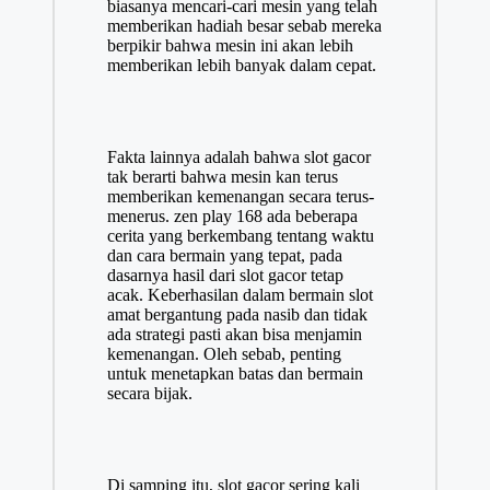
biasanya mencari-cari mesin yang telah
memberikan hadiah besar sebab mereka
berpikir bahwa mesin ini akan lebih
memberikan lebih banyak dalam cepat.
Fakta lainnya adalah bahwa slot gacor
tak berarti bahwa mesin kan terus
memberikan kemenangan secara terus-
menerus.
zen play 168
ada beberapa
cerita yang berkembang tentang waktu
dan cara bermain yang tepat, pada
dasarnya hasil dari slot gacor tetap
acak. Keberhasilan dalam bermain slot
amat bergantung pada nasib dan tidak
ada strategi pasti akan bisa menjamin
kemenangan. Oleh sebab, penting
untuk menetapkan batas dan bermain
secara bijak.
Di samping itu, slot gacor sering kali