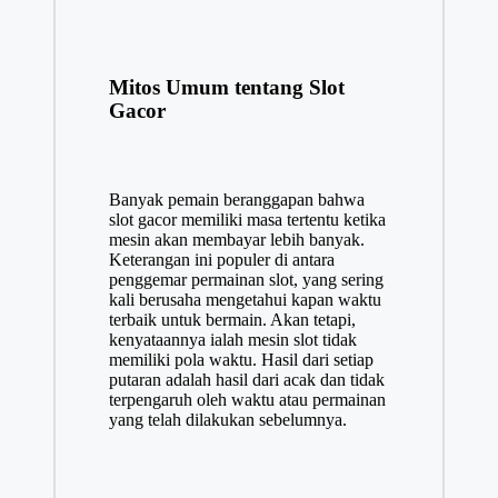
Mitos Umum tentang Slot
Gacor
Banyak pemain beranggapan bahwa
slot gacor memiliki masa tertentu ketika
mesin akan membayar lebih banyak.
Keterangan ini populer di antara
penggemar permainan slot, yang sering
kali berusaha mengetahui kapan waktu
terbaik untuk bermain. Akan tetapi,
kenyataannya ialah mesin slot tidak
memiliki pola waktu. Hasil dari setiap
putaran adalah hasil dari acak dan tidak
terpengaruh oleh waktu atau permainan
yang telah dilakukan sebelumnya.