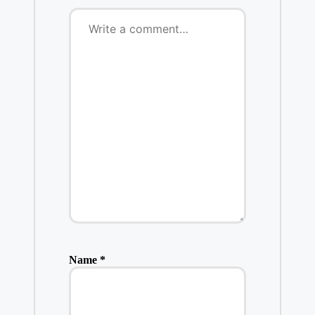
Name
*