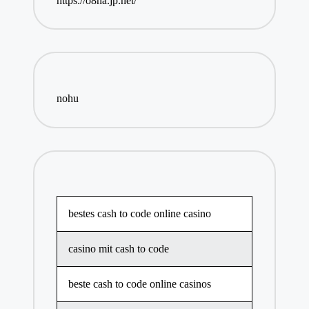
https://o8na.jp.net/
nohu
bestes cash to code online casino
casino mit cash to code
beste cash to code online casinos