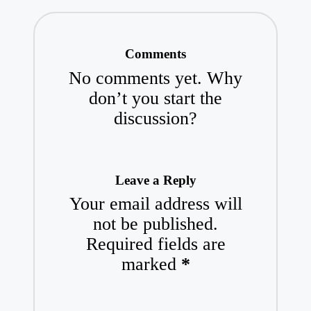
Comments
No comments yet. Why
don’t you start the
discussion?
Leave a Reply
Your email address will
not be published.
Required fields are
marked
*