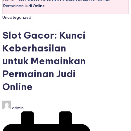
Permainan Judi Online
Posted
Uncategorized
in
Slot Gacor: Kunci
Keberhasilan
untuk Memainkan
Permainan Judi
Online
Posted
admin
by