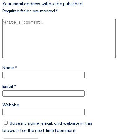
Your email address will not be published.
Required fields are marked
*
Name
*
Email
*
Website
Save my name, email, and website in this
browser for the next time I comment.