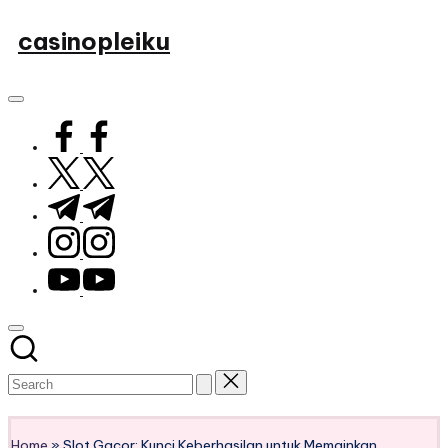
Skip
casinopleiku
to
My
content
WordPress
Blog
facebook.com
twitter.com
t.me
instagram.com
youtube.com
Subscribe
Home
»
Slot Gacor: Kunci Keberhasilan untuk Memainkan