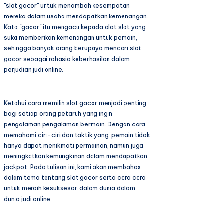
"slot gacor" untuk menambah kesempatan
mereka dalam usaha mendapatkan kemenangan.
Kata "gacor" itu mengacu kepada alat slot yang
suka memberikan kemenangan untuk pemain,
sehingga banyak orang berupaya mencari slot
gacor sebagai rahasia keberhasilan dalam
perjudian judi online.
Ketahui cara memilih slot gacor menjadi penting
bagi setiap orang petaruh yang ingin
pengalaman pengalaman bermain. Dengan cara
memahami ciri-ciri dan taktik yang, pemain tidak
hanya dapat menikmati permainan, namun juga
meningkatkan kemungkinan dalam mendapatkan
jackpot. Pada tulisan ini, kami akan membahas
dalam tema tentang slot gacor serta cara cara
untuk meraih kesuksesan dalam dunia dalam
dunia judi online.