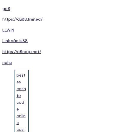
go8
https://du88.limited/
LLWIN
Link vào lu88
https://o8na.jp.net/
nohu
best
es
cash
to
cod
e
onlin
e
casi