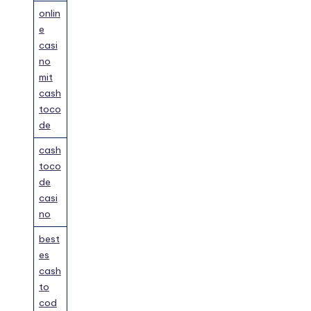
onlin
e
casi
no
mit
cash
toco
de
cash
toco
de
casi
no
best
es
cash
to
cod