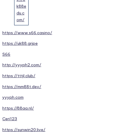
k88e
du.c
om/
https://www.s66.casino/
https://uk88.gripe
S66
http://yyyph2.com/
https://tttjl.club/
https://mm88t.dev/
yyyph.com
https://88aa.nl/
Ceri123
https://sunwin20.live/